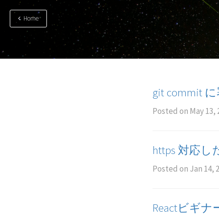
Home
git commi
Posted on
May 13, 
https 対応し
Posted on
Jan 14, 
Reactビギ